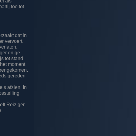
et als
rtij toe tot
zaakt dat in
er vervoert.
verlaten.
iger enige
js tot stand
p het moment
vereengekomen,
eeds gereden
is afzien. In
sstelling
eft Reiziger
e