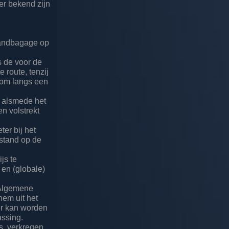
er bekend zijn
Handbagage op
s de voor de
 route, tenzij
t om langs een
en alsmede het
n volstrekt
ter bij het
 stand op de
js te
 en (globale)
 Algemene
hem uit het
der kan worden
assing.
s, verkregen