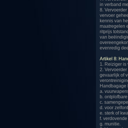
in verband me
8. Vervoerder
vervoer geheel
kennis van he
maatregelen en
ritprijs tots
van beëindigin
overeengekome
evenredig dee
Artikel 8: Ha
1. Reiziger i
2. Vervoerder
gevaarlijk of 
verontreinigin
Handbagage be
a. vuurwapens
b. ontplofbare
c. samengeper
d. voor zelfon
e. sterk of kwa
f. verdovende
g. munitie.