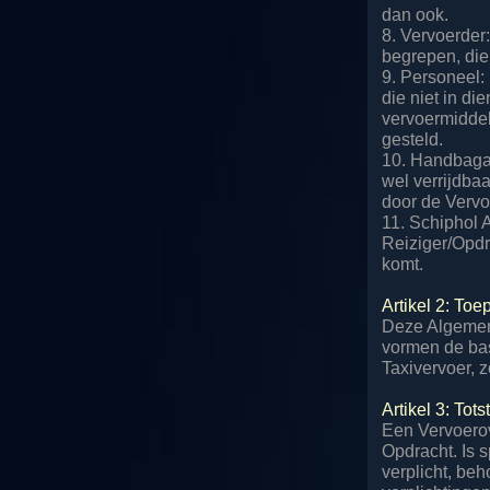
dan ook.
8. Vervoerder
begrepen, die
9. Personeel:
die niet in di
vervoermiddel
gesteld.
10. Handbagag
wel verrijdba
door de Verv
11. Schiphol 
Reiziger/Opdr
komt.
Artikel 2: T
Deze Algemen
vormen de bas
Taxivervoer, 
Artikel 3: To
Een Vervoero
Opdracht. Is s
verplicht, be