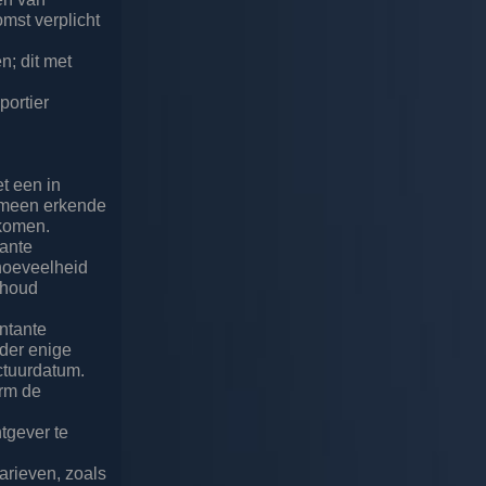
omst verplicht
n; dit met
portier
t een in
emeen erkende
ekomen.
tante
 hoeveelheid
thoud
ontante
der enige
ctuurdatum.
orm de
htgever te
arieven, zoals