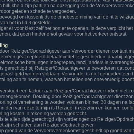
n billijkheid zijn partijen na opzegging van de Vervoerovereenk
rdoor geleden schade te vergoeden.
s bevoegd om tussentijds de eindbestemming van de rit te wijzige
an het in lid 3 gestelde.
iger er voor kiest zelf het portier te openen, is deze verplicht het 
enen, dat geen hinder en/of gevaar voor het verkeer ontstaat.
aling
 door Reiziger/Opdrachtgever aan Vervoerder dienen contant me
gemeen geaccepteerd betaalmiddel te geschieden, daarbij alg
ektronische betalingen inbegrepen, tenzij anders is overeeng
 is gerechtigd bij Reiziger/Opdrachtgever te bevorderen dat con
 gepast geld worden voldaan. Vervoerder is niet gehouden een
taling aan te nemen, waarvan het tellen een onevenredig opon
 verstuurt een factuur aan Reiziger/Opdrachtgever indien niet c
vereengekomen. Betaling door Reiziger/Opdrachtgever dient zon
horting of verrekening te worden voldaan binnen 30 dagen na fa
chrijden van deze termijn is Reiziger in verzuim en kunnen conf
geling kosten in rekening worden gebracht.
is te allen tijde gerechtigd zijn vorderingen op Reiziger/Opdrac
t zijn schulden aan Reiziger/Opdrachtgever.
 op grond van de Vervoerovereenkomst geschiedt op grond van t