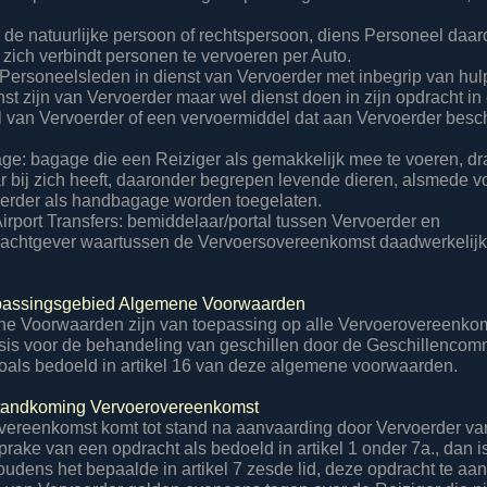
: de natuurlijke persoon of rechtspersoon, diens Personeel daa
 zich verbindt personen te vervoeren per Auto.
 Personeelsleden in dienst van Vervoerder met inbegrip van hu
enst zijn van Vervoerder maar wel dienst doen in zijn opdracht in
 van Vervoerder of een vervoermiddel dat aan Vervoerder besch
e: bagage die een Reiziger als gemakkelijk mee te voeren, d
ar bij zich heeft, daaronder begrepen levende dieren, alsmede 
oerder als handbagage worden toegelaten.
Airport Transfers: bemiddelaar/portal tussen Vervoerder en
achtgever waartussen de Vervoersovereenkomst daadwerkelijk 
oepassingsgebied Algemene Voorwaarden
e Voorwaarden zijn van toepassing op alle Vervoerovereenko
is voor de behandeling van geschillen door de Geschillencom
zoals bedoeld in artikel 16 van deze algemene voorwaarden.
tstandkoming Vervoerovereenkomst
vereenkomst komt tot stand na aanvaarding door Vervoerder va
prake van een opdracht als bedoeld in artikel 1 onder 7a., dan 
houdens het bepaalde in artikel 7 zesde lid, deze opdracht te a