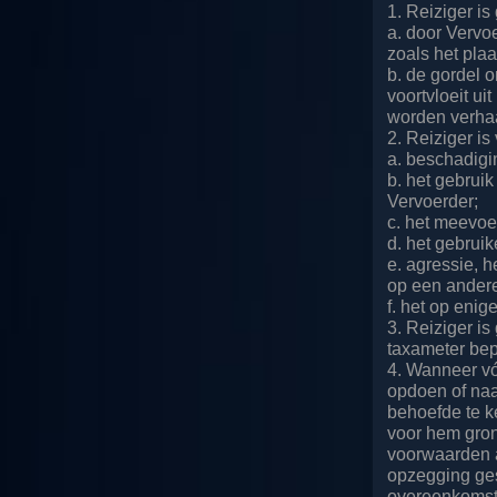
1. Reiziger i
a. door Vervoe
zoals het pla
b. de gordel 
voortvloeit ui
worden verha
2. Reiziger is
a. beschadigi
b. het gebrui
Vervoerder;
c. het meevoe
d. het gebrui
e. agressie, h
op een andere
f. het op enig
3. Reiziger is
taxameter bepa
4. Wanneer vó
opdoen of naa
behoefde te k
voor hem gro
voorwaarden a
opzegging ges
overeenkomst 