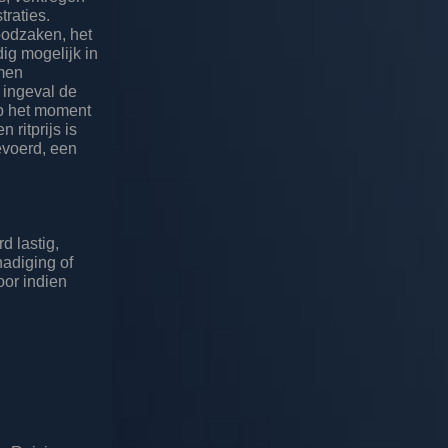
traties.
oodzaken, het
dig mogelijk in
emen
, ingeval de
op het moment
 ritprijs is
evoerd, een
d lastig,
hadiging of
oor indien