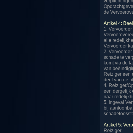
verplichtinge
Opdrachtgever 
de Vervoerov
Artikel 4: Be
1. Vervoerder 
Vervoeroveree
alle redelijkh
Vervoerder kan
2. Vervoerder 
schade te verg
komt via de t
van beëindigin
Reiziger een 
deel van de rit
4. Reiziger/O
een dergelijk
naar redelijkh
5. Ingeval Ver
bij aantoonba
schadeloosste
Artikel 5: Ve
Reiziger