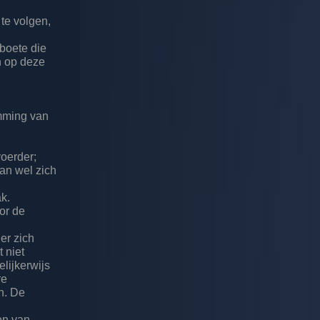
 te volgen,
 boete die
an op deze
emming van
voerder;
dan wel zich
;
ak.
oor de
er zich
 niet
lijkerwijs
re
n. De
e
en van