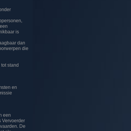
ronder
lppersonen,
 een
ikbaar is
raagbaar dan
voorwerpen die
tot stand
msten en
missie
n een
is Vervoerder
anvaarden. De