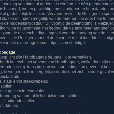
t boeking van ritten of anderzijds conform de Wet persoonsregis
 is bevoegd, indien gewichtige omstandigheden hem daartoe n
 of gedeeltelijk te staken. Vervoerder stelt de Reiziger zo spoe
t staken en indien mogelijk van de redenen, de door hem te n
 de mogelijke tijdsduur. Bij voortijdige beëindiging is Reiziger
tandkomt via de taxameter, het bedrag dat de taxameter aangeeft 
g van de rit verschuldigd. Ingeval voor de aanvang van de rit een
n, is de Reiziger voor het deel van de rit dat inmiddels is uitg
l van die overeengekomen ritprijs verschuldigd.
ndbagage
s verplicht zijn Handbagage deugdelijk te verpakken.
 heeft het recht het vervoer van Handbagage, welke door zijn aar
verboden is c.q. kan zijn, dan wel aanleiding kan geven tot besc
g, te weigeren. Een dergelijke situatie doet zich in ieder geval v
staat uit:
, slag- en/of steekwapens;
 stoffen;
ste gassen in reservoirs;
tbranding vatbare of licht ontvlambare stoffen;
lijk ruikende stoffen;
 middelen;