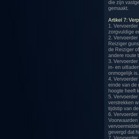
die zijn vast
gemaakt.
Artikel 7: Ve
1. Vervoerder
zorgvuldige en
2. Vervoerder
Reiziger guns
de Reiziger o
andere route t
3. Vervoerder 
in- en uitlad
onmogelijk is.
4. Vervoerder 
einde van de r
hoogte heeft 
5. Vervoerder
verstrekken w
tijdstip van de
6. Vervoerder
Voorwaarden h
vervoermiddel
gevergd dat h
7. Vervoerder