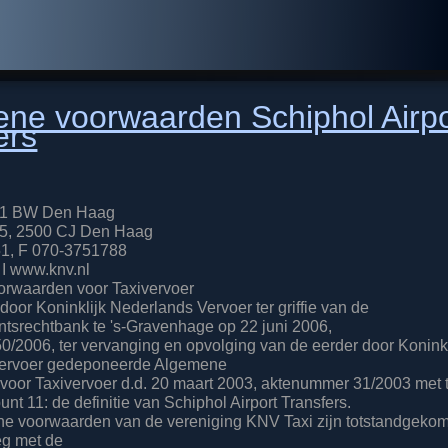
ne voorwaarden Schiphol Airpo
ers
511 BW Den Haag
5, 2500 CJ Den Haag
1, F 070-3751788
 I www.knv.nl
rwaarden voor Taxivervoer
oor Koninklijk Nederlands Vervoer ter griffie van de
tsrechtbank te 's-Gravenhage op 22 juni 2006,
/2006, ter vervanging en opvolging van de eerder door Koninkl
ervoer gedeponeerde Algemene
voor Taxivervoer d.d. 20 maart 2003, aktenummer 31/2003 met
punt 11: de definitie van Schiphol Airport Transfers.
e voorwaarden van de vereniging KNV Taxi zijn totstandgekom
eg met de