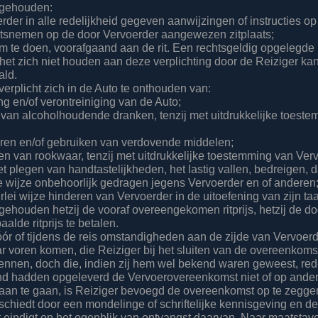
s gehouden:
rder in alle redelijkheid gegeven aanwijzingen of instructies op
atsnemen op de door Vervoerder aangewezen zitplaats;
om te doen, voorafgaand aan de rit. Een rechtsgeldig opgelegde
t het zich niet houden aan deze verplichting door de Reiziger k
ald.
 verplicht zich in de Auto te onthouden van:
ng en/of verontreiniging van de Auto;
k van alcoholhoudende dranken, tenzij met uitdrukkelijke toest
ren en/of gebruiken van verdovende middelen;
ken van rookwaar, tenzij met uitdrukkelijke toestemming van Ver
et plegen van handtastelijkheden, het lastig vallen, bedreigen, 
 wijze onbehoorlijk gedragen jegens Vervoerder en of anderen
erlei wijze hinderen van Vervoerder in de uitoefening van zijn ta
 gehouden hetzij de vooraf overeengekomen ritprijs, hetzij de d
alde ritprijs te betalen.
ór of tijdens de reis omstandigheden aan de zijde van Vervoerd
r voren komen, die Reiziger bij het sluiten van de overeenkomst
ennen, doch die, indien zij hem wel bekend waren geweest, rede
nd hadden opgeleverd de Vervoerovereenkomst niet of op ande
an te gaan, is Reiziger bevoegd de overeenkomst op te zegge
chiedt door een mondelinge of schriftelijke kennisgeving en d
eindigt op het ogenblik van ontvangst daarvan. Naar maatstav