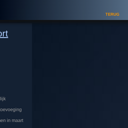
TERUG
rt
ijk
 toevoeging
en in maart