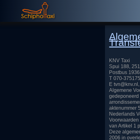
Algeme
Transf
KNV Taxi
Spui 188, 2
Postbus 1936
T 070-375175
E tvn@knv.nl,
Algemene Voo
gedeponeerd d
arrondissemen
aktenummer 50
Nederlands V
Voorwaarden 
van Artikel 1 
Deze algemen
2006 in overl