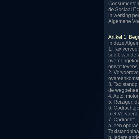
Consumentenbo
de Sociaal E
in werking per
Algemene Voo
Artikel 1: Beg
In deze Algem
1. Taxivervoe
sub f. van de 
overeengekome
omvat tevens h
2. Vervoerove
overeenkomst 
3. Taxistandp
de wegbeheerd
4. Auto: motor
5. Reiziger: 
6. Opdrachtge
met Vervoerde
7. Opdracht:
a. een opdrac
Taxistandplaat
b. iedere and