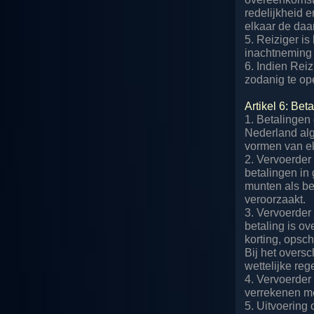
redelijkheid e
elkaar de daa
5. Reiziger i
inachtneming v
6. Indien Reiz
zodanig te op
Artikel 6: Bet
1. Betalingen
Nederland al
vormen van el
2. Vervoerder
betalingen in
munten als be
veroorzaakt.
3. Vervoerder
betaling is o
korting, opsc
Bij het overs
wettelijke re
4. Vervoerder 
verrekenen me
5. Uitvoering