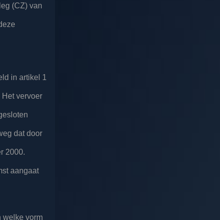
leg (CZ) van
 deze
d in artikel 1
 Het vervoer
gesloten
weg dat door
er 2000.
mst aangaat
n welke vorm