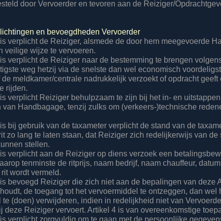
gesteld door Vervoerder en tevoren aan de Reiziger/Opdrachtgev
rplichtingen en bevoegdheden Vervoerder
 is verplicht de Reiziger, alsmede de door hem meegevoerde 
 veilige wijze te vervoeren.
 is verplicht de Reiziger naar de bestemming te brengen volgen
tigste weg hetzij via de snelste dan wel economisch voordeligste
f de meldkamer/centrale nadrukkelijk verzoekt of opdracht geef
e rijden.
is verplicht Reiziger behulpzaam te zijn bij het in- en uitstapp
en van Handbagage, tenzij zulks om (verkeers-)technische redene
is bij gebruik van de taxameter verplicht de stand van de taxame
it zo lang te laten staan, dat Reiziger zich redelijkerwijs van de
kunnen stellen.
 is verplicht aan de Reiziger op diens verzoek een betalingsbewi
aarop tenminste de ritprijs, naam bedrijf, naam chauffeur, datum
 rit wordt vermeld.
 is bevoegd Reiziger die zich niet aan de bepalingen van deze
oudt, de toegang tot het vervoermiddel te ontzeggen, dan wel 
 te (doen) verwijderen, indien in redelijkheid niet van Vervoer
ij deze Reiziger vervoert. Artikel 4 is van overeenkomstige toep
 is verplicht zorgvuldig om te gaan met de persoonlijke gegeven