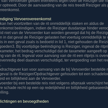
n van Vervoerder gelden eveneens tegen over de Reiziger die ni
optreedt. Door de aanvaarding van de reis treedt Reiziger als pa
ereenkomst.
ëindiging Vervoerovereenkomst
kan het voortzetten van de rit onmiddellijk staken en aldus de
nkomst beëindigen, indien de Reiziger dusdanige hinder veroor
eid niet van de Vervoerder kan worden gevergd dat hij de Reizig
 in dat geval de Reiziger gelasten het voertuig onmiddellijk te 
is in een geval zoals is bedoeld in lid 1, niet gehouden de Reiz
oeden3. Bij voortijdige beëindiging is Reiziger, ingeval de ritpri
axameter, het bedrag verschuldigd dat de taxameter aangeeft o
g van de rit. Ingeval voor aanvang van de rit een ritprijs is o
evenredig deel daarvan verschuldigd, ter vergoeding van het r
.
pdrachtgever kan voor aanvang van de bij Vervoerder bestelde re
 geval is de Reiziger/Opdrachtgever gehouden tot een schadeloo
eid en billijkheid aan de Vervoerder.
voerder bij een bestelde reis niet volgens afspraak verschijnt he
re schade recht op een op redelijkheid en billijkheid gebaseerd
lling.
rplichtingen en bevoegdheden