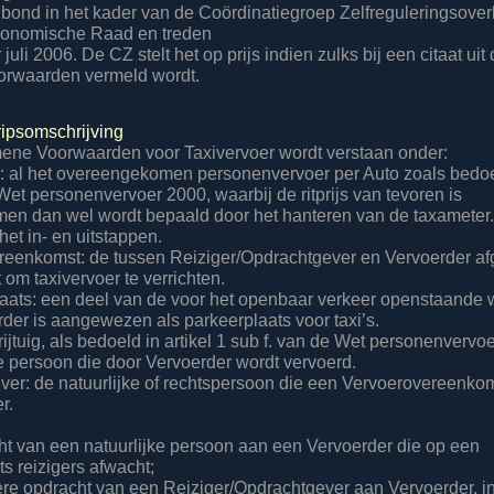
nd in het kader van de Coördinatiegroep Zelfreguleringsover
conomische Raad en treden
 juli 2006. De CZ stelt het op prijs indien zulks bij een citaat uit
rwaarden vermeld wordt.
ripsomschrijving
ene Voorwaarden voor Taxivervoer wordt verstaan onder:
r: al het overeengekomen personenvervoer per Auto zoals bedoel
Wet personenvervoer 2000, waarbij de ritprijs van tevoren is
n dan wel wordt bepaald door het hanteren van de taxameter.
et in- en uitstappen.
reenkomst: de tussen Reiziger/Opdrachtgever en Vervoerder af
om taxivervoer te verrichten.
laats: een deel van de voor het openbaar verkeer openstaande 
er is aangewezen als parkeerplaats voor taxi’s.
rijtuig, als bedoeld in artikel 1 sub f. van de Wet personenvervo
de persoon die door Vervoerder wordt vervoerd.
ver: de natuurlijke of rechtspersoon die een Vervoerovereenko
r.
ht van een natuurlijke persoon aan een Vervoerder die op een
s reizigers afwacht;
ere opdracht van een Reiziger/Opdrachtgever aan Vervoerder, i